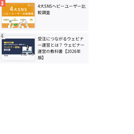
4大SNSヘビーユーザー比
較調査
受注につながるウェビナ
ー運営とは？ ウェビナー
運営の教科書【2026年
版】