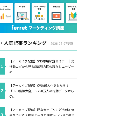
・人気記事ランキング
2026-08-07更新
【アーカイブ配信】SNS市場解説セミナー｜実
行動ログから見るSNS勢力図の現在とユーザー
の...
【アーカイブ配信】CV数最大化をもたらす
「CRO施策大全」〜250万人の行動データから
CV...
【アーカイブ配信】既存カテゴリにどう付加価
値をつける？検索データと購買トレンドが教え