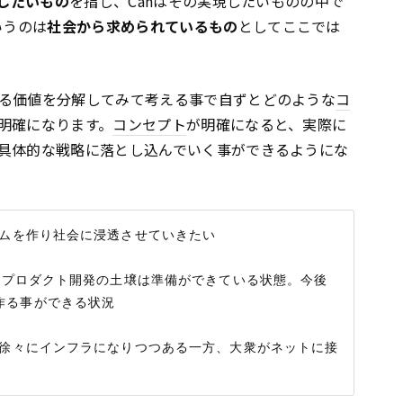
したいもの
を指し、Canはその実現したいものの中で
いうのは
社会から求められているもの
としてここでは
る価値を分解してみて考える事で自ずとどのような
コ
明確になります。
コンセプト
が明確になると、実際に
具体的な戦略に落とし込んでいく事ができるようにな
ームを作り社会に浸透させていきたい

おりプロダクト開発の土壌は準備ができている状態。今後
る事ができる状況

が徐々にインフラになりつつある一方、大衆がネットに接