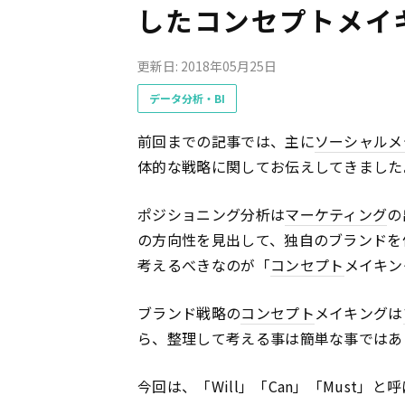
したコンセプトメイ
更新日: 2018年05月25日
データ分析・BI
前回までの記事では、主に
ソーシャルメ
体的な戦略に関してお伝えしてきました
ポジショニング分析は
マーケティング
の
の方向性を見出して、独自のブランドを
考えるべきなのが「
コンセプト
メイキン
ブランド戦略の
コンセプト
メイキングは
ら、整理して考える事は簡単な事ではあ
今回は、「Will」「Can」「Must