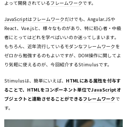
よって開発されている
フレームワーク
です。
JavaScript
は
フレームワーク
だけでも、Angular.JSや
React、Vue.jsと、様々なものがあり、特に初心者・中級
者にとってはどれを学べばいいのか迷ってしまいます。
もちろん、近年流行しているモダンな
フレームワーク
を
ゼロから勉強するのもよいですが、DOM操作に関してよ
り気軽に使えるのが、今回紹介するStimulusです。
Stimulusは、簡単にいえば、
HTML
にある属性を付与す
ることで、
HTML
をコンポーネント単位で
JavaScript
オ
ブジェクトと連動させることができる
フレームワーク
で
す。