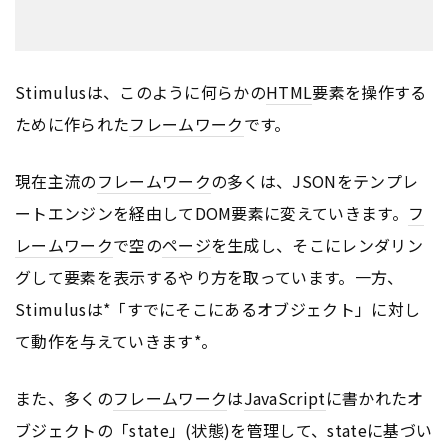
Stimulusは、このように何らかの
HTML
要素を操作する
ために作られた
フレームワーク
です。
現在主流の
フレームワーク
の多くは、JSONをテンプレ
ートエンジンを経由してDOM要素に変えていきます。
フ
レームワーク
で空の
ページ
を生成し、そこにレンダリン
グして要素を表示するやり方を取っています。一方、
Stimulusは*「すでにそこにあるオブジェクト」に対し
て動作を与えていきます*。
また、多くの
フレームワーク
は
JavaScript
に書かれたオ
ブジェクトの「state」(状態)を管理して、stateに基づい