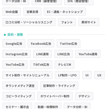
データ分析・BI
CRM（顧客管理）
SFA（商談管理）
Web会議
営業支援
EC・通販・ネットショップ
口コミ分析・ソーシャルリスニング
フォント
素材サイト
目的・施策
●
Google広告
Facebook広告
Twitter広告
Instagram広告
LINE運用
LINE広告
YouTube運用
YouTube広告
TikTok広告
テレビCM
サイト制作・サイトリニューアル
LP制作・LPO
UI
UX
オウンドメディア運営
記事制作・ライティング
コピーライティング
ホワイトペーパー制作
デザイン
セミナー・展示会
動画・映像制作
データ分析・BI