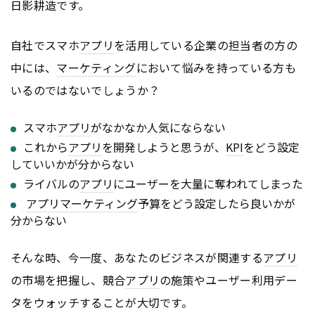
日影耕造です。
自社でスマホ
アプリ
を活用している企業の担当者の方の
中には、
マーケティング
において悩みを持っている方も
いるのではないでしょうか？
スマホ
アプリ
がなかなか人気にならない
これから
アプリ
を開発しようと思うが、
KPI
をどう設定
していいかが分からない
ライバルの
アプリ
にユーザーを大量に奪われてしまった
アプリ
マーケティング
予算をどう設定したら良いかが
分からない
そんな時、今一度、あなたのビジネスが関連する
アプリ
の市場を把握し、競合
アプリ
の施策やユーザー利用デー
タをウォッチすることが大切です。