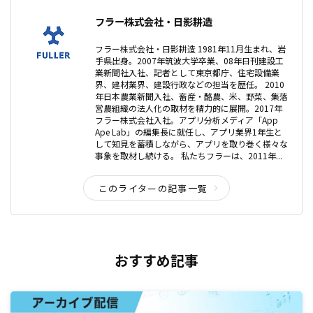
フラー株式会社・日影耕造
フラー株式会社・日影耕造 1981年11月生まれ、岩
手県出身。2007年筑波大学卒業、08年日刊建設工
業新聞社入社、記者として東京都庁、住宅設備業
界、建材業界、建設行政などの担当を歴任。 2010
年日本農業新聞入社、畜産・酪農、米、野菜、集落
営農組織の法人化の取材を精力的に展開。2017年
フラー株式会社入社。アプリ分析メディア「App
Ape Lab」の編集長に就任し、アプリ業界1年生と
して知見を蓄積しながら、アプリを取り巻く様々な
事象を取材し続ける。 私たちフラーは、2011年...
このライターの記事一覧
おすすめ記事