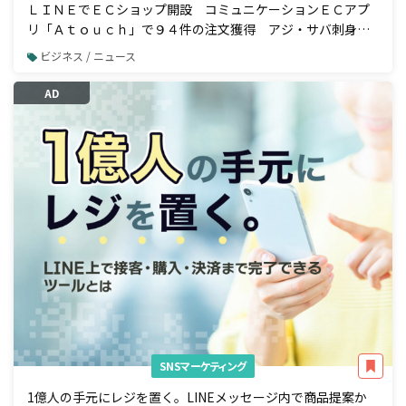
ＬＩＮＥでＥＣショップ開設 コミュニケーションＥＣアプ
リ「Ａｔｏｕｃｈ」で９４件の注文獲得 アジ・サバ刺身の
業務用加工品国内トップシェア 株式会社ジャパンシーフーズ
ビジネス / ニュース
様の事例公開
AD
SNSマーケティング
1億人の手元にレジを置く。LINEメッセージ内で商品提案か