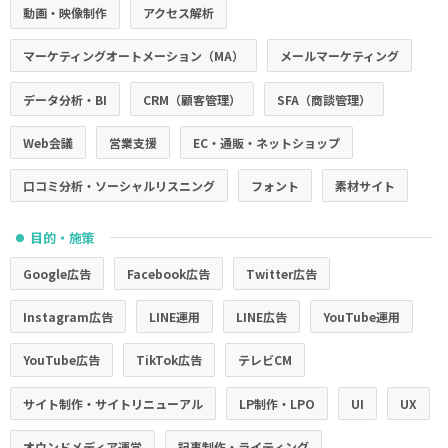
動画・映像制作
アクセス解析
マーケティングオートメーション（MA）
メールマーケティング
データ分析・BI
CRM（顧客管理）
SFA（商談管理）
Web会議
営業支援
EC・通販・ネットショップ
口コミ分析・ソーシャルリスニング
フォント
素材サイト
目的・施策
●
Google広告
Facebook広告
Twitter広告
Instagram広告
LINE運用
LINE広告
YouTube運用
YouTube広告
TikTok広告
テレビCM
サイト制作・サイトリニューアル
LP制作・LPO
UI
UX
オウンドメディア運営
記事制作・ライティング