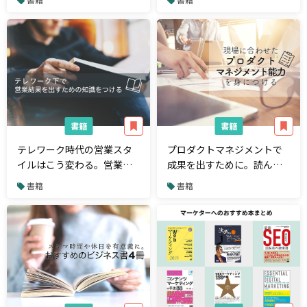
書籍
書籍
テレワーク時代の営業スタ
プロダクトマネジメントで
イルはこう変わる。営業担
成果を出すために。読んで
当者向けおすすめ書籍4選
おきたい書籍8選
書籍
書籍