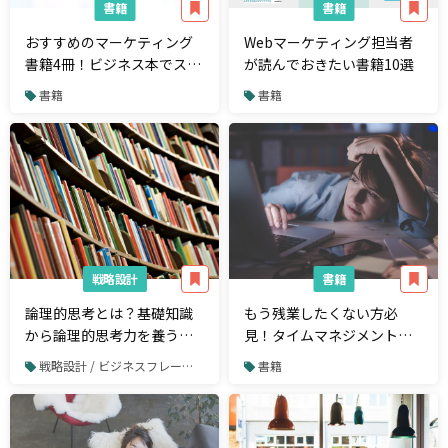
書籍
書籍
おすすめのマーケティング
Webマーケティング担当者
書籍4冊！ビジネス本でスキ
が読んでおきたい書籍10選
マ時間や休日にスキルアッ
書籍
書籍
プ
戦略設計
書籍
論理的思考とは？基礎知識
もう残業したくない方必
から論理的思考力を養うト
見！タイムマネジメントに
レーニング方法まで解説
役立つ書籍12選
戦略設計 / ビジネスフレームワーク
書籍