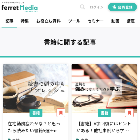
ログイン
会員登録
記事
特集
お役立ち資料
ツール
セミナー
動画
講座
書籍
に関する記事
書籍
書籍
在宅勤務疲れかな？と思っ
【書籍】V字回復にはヒント
たら読みたい書籍5選＋α
がある！他社事例から学ぶ
アイデアの生み出し方
書籍
書籍