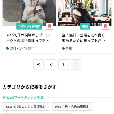
CMS・サイト制作
書籍
Web制作の現場からプロジ
全て無料！会議を効率良く
ェクトの進行管理まで学べ
進めるために知っておきた
るWebディレクター向け書
いツール10選
CMS・サイト制作
書籍
籍7選
1
2
カテゴリから記事をさがす
Webマーケティング手法
●
SEO（検索エンジン最適化）
Web広告・広告効果測定