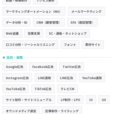
動画・映像制作
アクセス解析
マーケティングオートメーション（MA）
メールマーケティング
データ分析・BI
CRM（顧客管理）
SFA（商談管理）
Web会議
営業支援
EC・通販・ネットショップ
口コミ分析・ソーシャルリスニング
フォント
素材サイト
目的・施策
●
Google広告
Facebook広告
Twitter広告
Instagram広告
LINE運用
LINE広告
YouTube運用
YouTube広告
TikTok広告
テレビCM
サイト制作・サイトリニューアル
LP制作・LPO
UI
UX
オウンドメディア運営
記事制作・ライティング