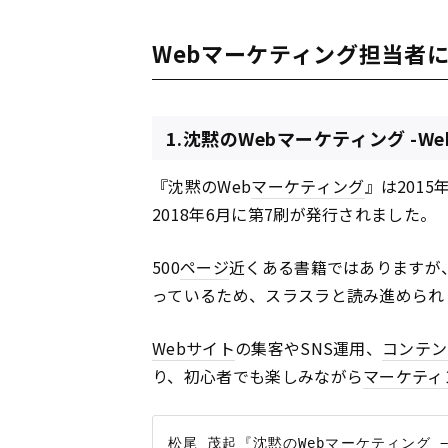
Webマーケティング担当者
1.沈黙のWebマーケティング -W
『沈黙のWeb
マーケティング
』は201
2018年6月に第7刷が発行されました。
500
ページ
近くある書籍ではありますが
っているため、スラスラと読み進められ
Webサイト
の集客やSNS運用、
コンテン
り、初心者でも楽しみながら
マーケティ
松尾 茂起『沈黙のWebマーケティング 