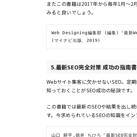
またこの書籍は2017年から毎年1月〜
みると良いでしょう。
Web Designing編集部 (編集)『最
5.最新SEO完全対策 成功の指南書
Webサイト
集客に欠かせない
SEO
。定期
知っておくことが
SEO
成功の秘訣です。
この書籍では最新の
SEO
や結果を出し続
す。今求められている
SEO
の知識をイン
山口 耕平,徳井 ちひろ『最新SEO完