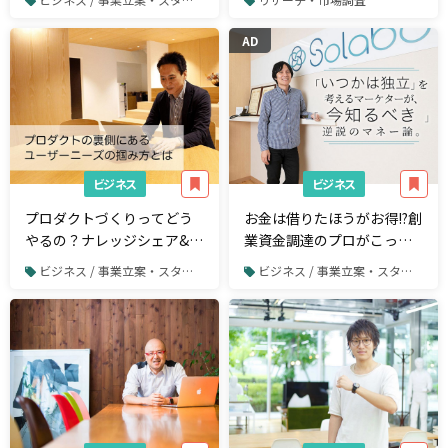
ク・ツールを解説
AD
ビジネス
ビジネス
プロダクトづくりってどう
お金は借りたほうがお得!?創
やるの？ナレッジシェア&ワ
業資金調達のプロがこっそ
ークフローツール
り教える「逆説のマネー
ビジネス / 事業立案・スタートアップ
ビジネス / 事業立案・スタートアップ
「toaster」開発秘話
論」