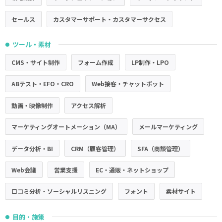
セールス
カスタマーサポート・カスタマーサクセス
ツール・素材
●
CMS・サイト制作
フォーム作成
LP制作・LPO
ABテスト・EFO・CRO
Web接客・チャットボット
動画・映像制作
アクセス解析
マーケティングオートメーション（MA）
メールマーケティング
データ分析・BI
CRM（顧客管理）
SFA（商談管理）
Web会議
営業支援
EC・通販・ネットショップ
口コミ分析・ソーシャルリスニング
フォント
素材サイト
目的・施策
●