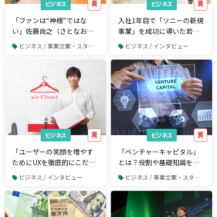
ビジネス
ビジネス
「ファンは“神様”ではな
入社1年目で「ソニーの新規
い」佐藤尚之（さとなお）
事業」を成功に導いた若手
氏が語る“ファンベース”へ
リーダーに訊く、商品開発
ビジネス / 事業立案・スタートアップ
ビジネス / インタビュー
の取り組み方
とマーケティング施策で大
切なこと
ビジネス
ビジネス
「ユーザーの笑顔を増やす
「ベンチャーキャピタル」
ためにUXを徹底的にこだわ
とは？役割や基礎知識を解
り抜く」株式会社エアーク
説
ビジネス / インタビュー
ビジネス / 事業立案・スタートアップ
ローゼット 代表取締役社長
天沼氏にインタビュー