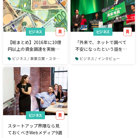
ビジネス
ビジネス
【総まとめ】2016年に10億
「外来で、ネットで調べて
円以上の資金調達を実施し
不安になったという話を聞
た26社
くと胸が痛みます」
ビジネス / 事業立案・スタートアップ
ビジネス / インタビュー
TechCrunch Tokyoスター
トアップバトル優勝の「小
児科オンライン」が目指す
未来とは？
ビジネス
スタートアップ界隈なら見
ておくべきWebメディア9選