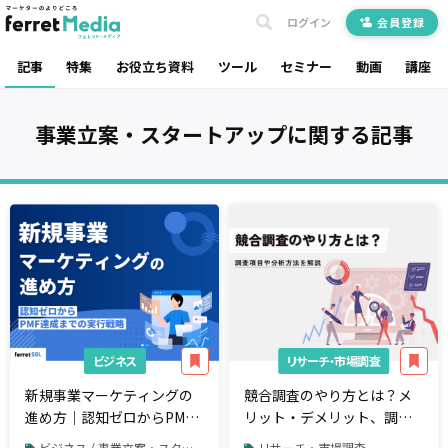
ログイン
会員登録
記事
特集
お役立ち資料
ツール
セミナー
動画
講座
事業立案・スタートアップ
に関する記事
ビジネス
リサーチ・市場調査
新規事業マーケティングの
競合調査のやり方とは？メ
進め方｜認知ゼロからPMF
リット・デメリット、調査
達成までの実行戦略
項目、役立つフレームワー
ビジネス / 事業立案・スタートアップ
リサーチ・市場調査