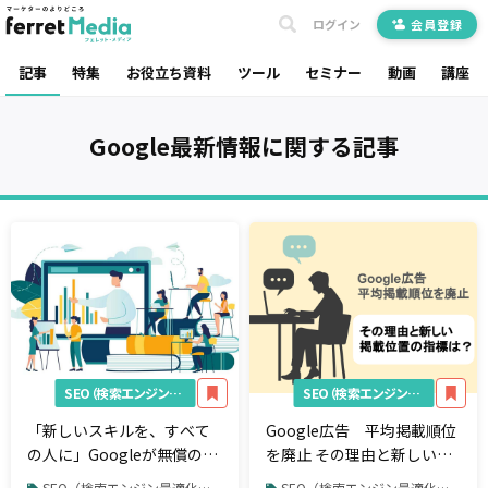
ログイン
会員登録
記事
特集
お役立ち資料
ツール
セミナー
動画
講座
Google最新情報
に関する記事
SEO（検索エンジン最適化）
SEO（検索エンジン最適化）
「新しいスキルを、すべて
Google広告 平均掲載順位
の人に」Googleが無償のデ
を廃止 その理由と新しい掲
ジタルスキルプログラムを
載位置の指標は？
SEO（検索エンジン最適化） / Google最新情報
SEO（検索エンジン最適化） / Google最新情報