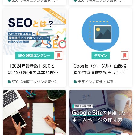
提供開始
SEO（検索エンジン最適化）
デザイン
【2024年最新版】SEOと
Google（グーグル）画像検
は？SEO対策の基本と検索
索で類似画像を探そう！ス
順位上位を狙うコンテンツ
マホとPCの基本操作と便利
SEO（検索エンジン最適化）
デザイン / 画像・写真
の作り方を解説
な使い方