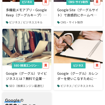
ビジネス
CMS・サイト制作
多機能メモアプリ・Google
Google Site（グーグルサイ
Keep（グーグルキープ）の
ト）で直感的にホームペー
使い方と便利な機能を詳し
ジを作成してみよう
ビジネス / ビジネススキル
CMS・サイト制作
く解説！
SEO（検索エンジン最適化）
ビジネス
Google（グーグル）マイビ
Google（グーグル）カレン
ジネスとは？無料で企業や
ダーを使いこなすために知
店舗のPRができるツールを
っておきたい小技8選
SEO（検索エンジン最適化）
ビジネス / ビジネススキル
登録・活用しよう