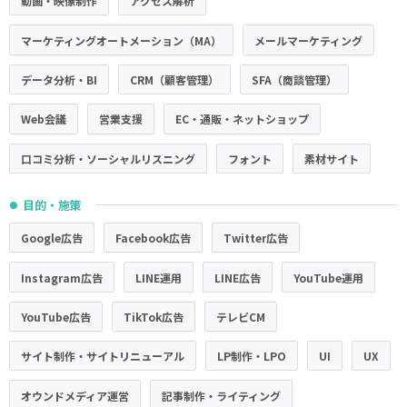
動画・映像制作
アクセス解析
マーケティングオートメーション（MA）
メールマーケティング
データ分析・BI
CRM（顧客管理）
SFA（商談管理）
Web会議
営業支援
EC・通販・ネットショップ
口コミ分析・ソーシャルリスニング
フォント
素材サイト
目的・施策
●
Google広告
Facebook広告
Twitter広告
Instagram広告
LINE運用
LINE広告
YouTube運用
YouTube広告
TikTok広告
テレビCM
サイト制作・サイトリニューアル
LP制作・LPO
UI
UX
オウンドメディア運営
記事制作・ライティング