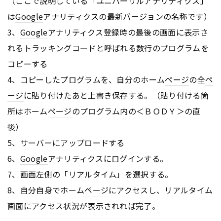
（ここで説明している「ユニバーサルアナリティクス」
は
Google
アナリティクスの最新バージョンの名称です）
3、
Google
アナリティクス登録時の最後の画面に表示さ
れるトラッキングコードと呼ばれる数行のプログラムを
コピーする
4、コピーしたプログラムを、自分のホーム
ページ
の全
ペ
ージ
に貼り付けたあと上書き保存する。（貼り付ける箇
所はホーム
ページ
のプログラム内の＜ＢＯＤＹ＞の直
後）
5、サーバーにアップロードする
6、
Google
アナリティクスにログインする。
7、画面左側の「リアルタイム」を選択する。
8、自分自身でホーム
ページ
にアクセスし、リアルタイム
画面にアクセス状況が表示されれば完了。