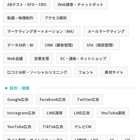
ABテスト・EFO・CRO
Web接客・チャットボット
動画・映像制作
アクセス解析
マーケティングオートメーション（MA）
メールマーケティング
データ分析・BI
CRM（顧客管理）
SFA（商談管理）
Web会議
営業支援
EC・通販・ネットショップ
口コミ分析・ソーシャルリスニング
フォント
素材サイト
目的・施策
●
Google広告
Facebook広告
Twitter広告
Instagram広告
LINE運用
LINE広告
YouTube運用
YouTube広告
TikTok広告
テレビCM
サイト制作・サイトリニューアル
LP制作・LPO
UI
UX