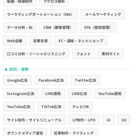
動画・映像制作
アクセス解析
マーケティングオートメーション（MA）
メールマーケティング
データ分析・BI
CRM（顧客管理）
SFA（商談管理）
Web会議
営業支援
EC・通販・ネットショップ
口コミ分析・ソーシャルリスニング
フォント
素材サイト
目的・施策
●
Google広告
Facebook広告
Twitter広告
Instagram広告
LINE運用
LINE広告
YouTube運用
YouTube広告
TikTok広告
テレビCM
サイト制作・サイトリニューアル
LP制作・LPO
UI
UX
オウンドメディア運営
記事制作・ライティング