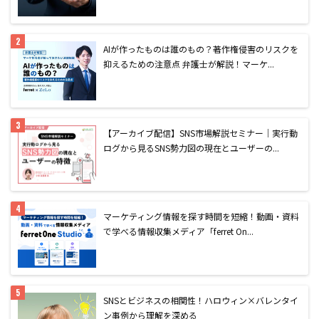
AIが作ったものは誰のもの？著作権侵害のリスクを
抑えるための注意点 弁護士が解説！マーケ...
【アーカイブ配信】SNS市場解説セミナー｜実行動
ログから見るSNS勢力図の現在とユーザーの...
マーケティング情報を探す時間を短縮！動画・資料
で学べる情報収集メディア「ferret On...
SNSとビジネスの相関性！ハロウィン×バレンタイ
ン事例から理解を深める