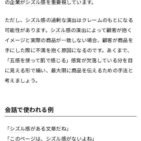
の企業が
シズル
感を重要視しています。
ただし、
シズル
感の過剰な演出はクレームのもとになる
可能性があります。
シズル
感の演出によって顧客が抱く
イメージと実際の商品が一致しない場合、顧客が商品を
手にした際に不満を抱く原因になるのです。あくまで、
「五感を使って肌で感じる」感覚が欠落している分を目
に見える形で補い、最大限に商品を伝えるための手法と
考えましょう。
会話で使われる例
「
シズル
感がある文章だね」
「この
ページ
は、
シズル
感がないよね」