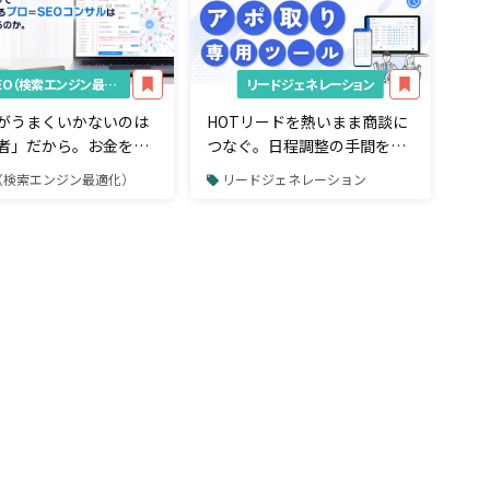
SEO（検索エンジン最適化）
リードジェネレーション
がうまくいかないのは
HOTリードを熱いまま商談に
者」だから。お金をも
つなぐ。日程調整の手間をカ
SEOしているプロ＝
ットする「アポ取り専用」ツ
O（検索エンジン最適化）
リードジェネレーション
コンサルは何をしている
ール