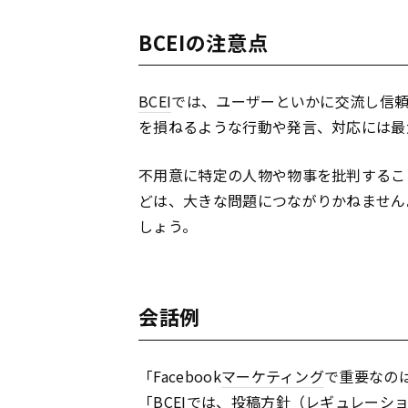
BCEIの注意点
BCEI
では、ユーザーといかに交流し信
を損ねるような行動や発言、対応には最
不用意に特定の人物や物事を批判するこ
どは、大きな問題につながりかねません
しょう。
会話例
「Facebook
マーケティング
で重要なの
「
BCEI
では、投稿方針（レギュレーシ