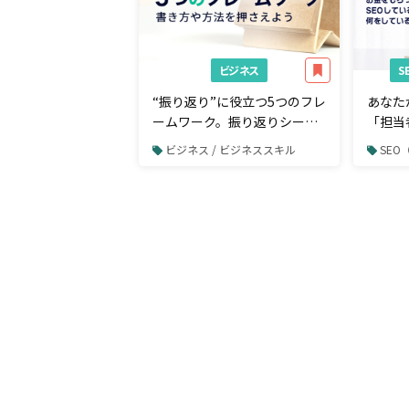
ビジネス
“振り返り”に役立つ5つのフレ
あなた
ームワーク。振り返りシート
「担当
の書き方や方法を押さえよう
らって
ビジネス / ビジネススキル
SE
SEO
のか。