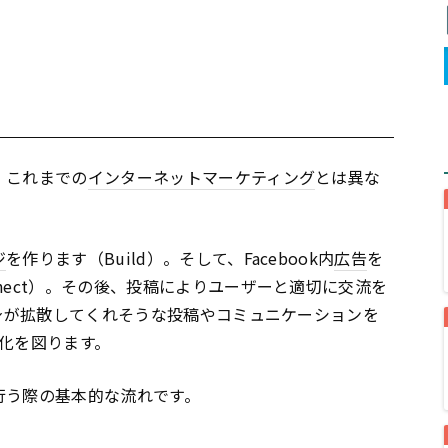
、これまでの
インターネット
マーケティング
とは異な
ジ
を作ります（Build）。そして、Facebook内
広告
を
nect）。その後、投稿によりユーザーと適切に交流を
自身が拡散してくれそうな投稿やコミュニケーションを
化を図ります。
行う際の基本的な流れです。