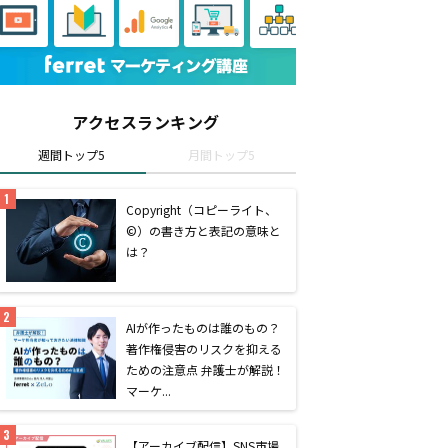
アクセスランキング
週間トップ5
月間トップ5
Copyright（コピーライト、
©）の書き方と表記の意味と
は？
AIが作ったものは誰のもの？
著作権侵害のリスクを抑える
ための注意点 弁護士が解説！
マーケ...
【アーカイブ配信】SNS市場