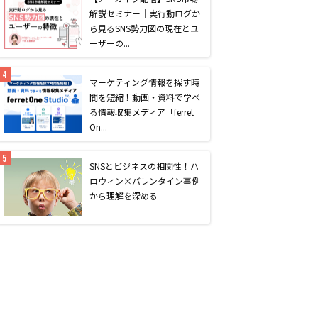
解説セミナー｜実行動ログか
ら見るSNS勢力図の現在とユ
ーザーの...
マーケティング情報を探す時
間を短縮！動画・資料で学べ
る情報収集メディア「ferret
On...
SNSとビジネスの相関性！ハ
ロウィン×バレンタイン事例
から理解を深める