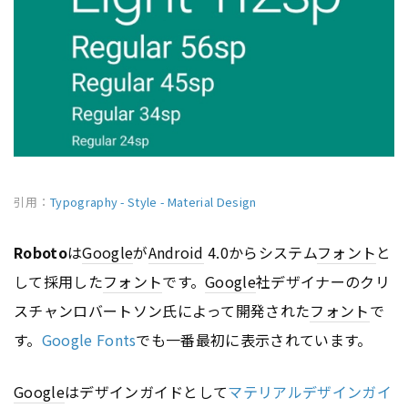
引用：
Typography - Style - Material Design
Roboto
は
Google
が
Android
4.0からシステム
フォント
と
して採用した
フォント
です。
Google
社デザイナーのクリ
スチャンロバートソン氏によって開発された
フォント
で
す。
Google Fonts
でも一番最初に表示されています。
Google
はデザインガイドとして
マテリアルデザインガイ