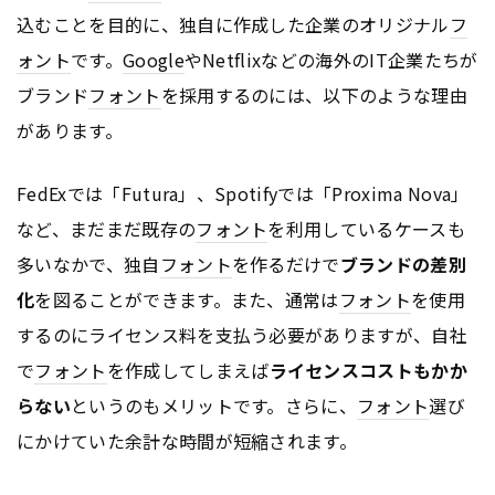
込むことを目的に、独自に作成した企業のオリジナル
フ
ォント
です。
Google
やNetflixなどの海外のIT企業たちが
ブランド
フォント
を採用するのには、以下のような理由
があります。
FedExでは「Futura」、Spotifyでは「Proxima Nova」
など、まだまだ既存の
フォント
を利用しているケースも
多いなかで、独自
フォント
を作るだけで
ブランドの差別
化
を図ることができます。また、通常は
フォント
を使用
するのにライセンス料を支払う必要がありますが、自社
で
フォント
を作成してしまえば
ライセンスコストもかか
らない
というのもメリットです。さらに、
フォント
選び
にかけていた余計な時間が短縮されます。