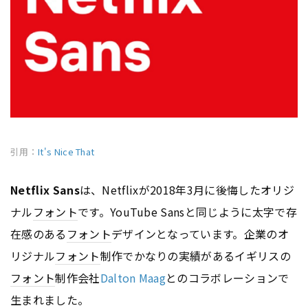
引用：
It's Nice That
Netflix Sans
は、Netflixが2018年3月に後悔したオリジ
ナル
フォント
です。YouTube Sansと同じように太字で存
在感のある
フォント
デザインとなっています。企業のオ
リジナル
フォント
制作でかなりの実績があるイギリスの
フォント
制作会社
Dalton Maag
とのコラボレーションで
生まれました。