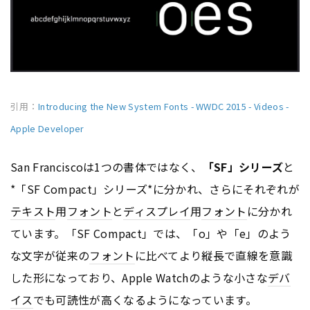
引用：
Introducing the New System Fonts - WWDC 2015 - Videos -
Apple Developer
San Franciscoは1つの書体ではなく、
「SF」シリーズ
と
*「SF Compact」シリーズ*に分かれ、さらにそれぞれが
テキスト
用
フォント
と
ディスプレイ
用
フォント
に分かれ
ています。「SF Compact」では、「o」や「e」のよう
な文字が従来の
フォント
に比べてより縦長で直線を意識
した形になっており、Apple Watchのような小さな
デバ
イス
でも可読性が高くなるようになっています。