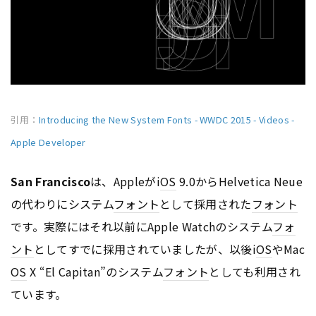
引用：
Introducing the New System Fonts - WWDC 2015 - Videos -
Apple Developer
San Francisco
は、Appleがi
OS
9.0からHelvetica Neue
の代わりにシステム
フォント
として採用された
フォント
です。実際にはそれ以前にApple Watchのシステム
フォ
ント
としてすでに採用されていましたが、以後i
OS
やMac
OS
X “El Capitan”のシステム
フォント
としても利用され
ています。