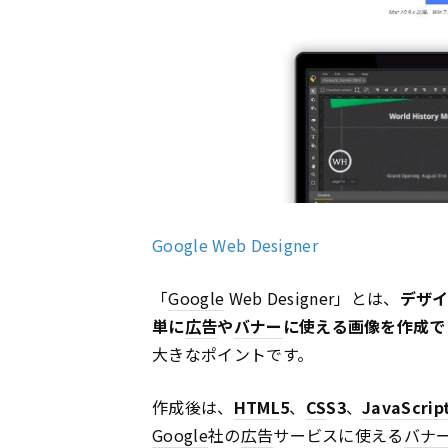
Google Web Designer
「
Google
Web Designer」とは、
デザ
単に
広告
や
バナー
に使える画像を作成で
大きなポイントです。
作成後は、
HTML
5
、
CS
S3
、
JavaScrip
Google
社の
広告
サービスに使える
バナ