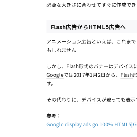
必要な大きさに合わせてすぐに作成でき
Flash広告からHTML5広告へ
アニメーション
広告
といえば、これまで
もしれません。
しかし、
Flash
形式の
バナー
は
デバイス
Google
では2017年1月2日から、
Flash
す。
その代わりに、
デバイス
が違っても表示
参考：
Google display ads go 100% HTML5|