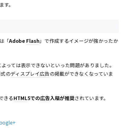
ます。
は「
Adobe
Flash
」で作成するイメージが強かったか
によっては表示できないといった問題がありました。
形式の
ディスプレイ
広告
の掲載ができなくなっていま
できる
HTML
5での
広告
入稿が推奨
されています。
Google+