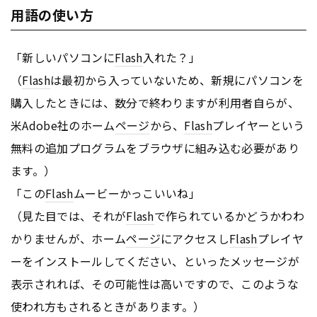
用語の使い方
「新しいパソコンに
Flash
入れた？」
（
Flash
は最初から入っていないため、新規にパソコンを
購入したときには、数分で終わりますが利用者自らが、
米Adobe社のホーム
ページ
から、
Flash
プレイヤーという
無料の追加プログラムをブラウザに組み込む必要があり
ます。）
「この
Flash
ムービーかっこいいね」
（見た目では、それが
Flash
で作られているかどうかわわ
かりませんが、ホーム
ページ
にアクセスし
Flash
プレイヤ
ーをインストールしてください、といったメッセージが
表示されれば、その可能性は高いですので、このような
使われ方もされるときがあります。）