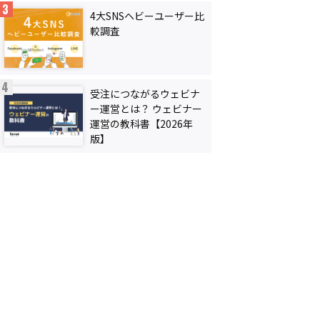
4大SNSヘビーユーザー比
較調査
受注につながるウェビナ
ー運営とは？ ウェビナー
運営の教科書【2026年
版】