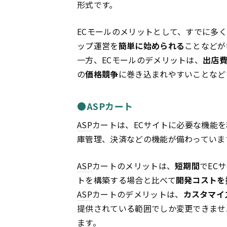
形式です。
ECモールのメリットとして、すでに多
ップ運営を
簡単に始められる
ことなどが
一方、ECモールのデメリットは、
出店
の
価格競争
に巻き込まれやすいことなど
●ASPカート
ASP
カートは、ECサイトに必要な機能
庫管理、決済などの機能が備わっていま
ASP
カートのメリットは、
短期間
でEC
トを構築する場合と比べて
開発コストを
ASP
カートのデメリットは、
カスタマイ
提供されている範囲でしか変更できませ
ます。