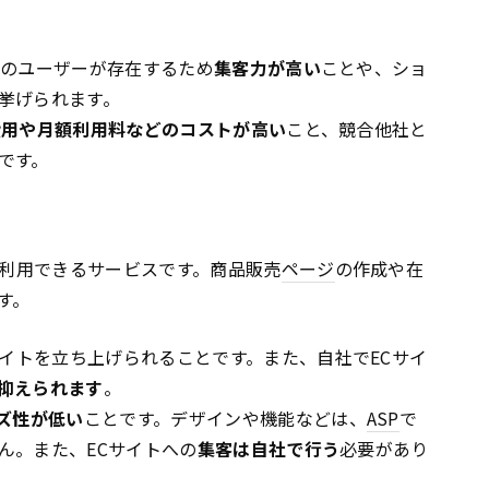
くのユーザーが存在するため
集客力が高い
ことや、ショ
挙げられます。
費用や月額利用料などのコストが高い
こと、競合他社と
です。
を利用できるサービスです。商品販売
ページ
の作成や在
す。
サイトを立ち上げられることです。また、自社でECサイ
抑えられます
。
ズ性が低い
ことです。デザインや機能などは、
ASP
で
ん。また、ECサイトへの
集客は自社で行う
必要があり