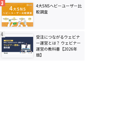
4大SNSヘビーユーザー比
較調査
受注につながるウェビナ
ー運営とは？ ウェビナー
運営の教科書【2026年
版】