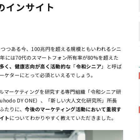
のインサイト
りつつある今、100兆円を超える規模ともいわれるシニ
4年には70代のスマートフォン所有率が80%を超えた
多く、健康志向が高く活動的な
「
令和シニア
」と呼ば
ーケターにとって必須といえるでしょう。
ル
マーケティング
を研究する専門組織「令和シニア研
hodo DY ONE）、「新しい大人文化研究所」所長
ふたりに、
今後の
マーケティング
活動において重視す
イト
についてわかりやすく教えていただきました。