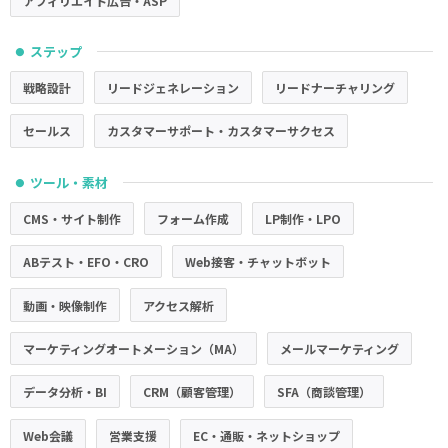
アフィリエイト広告・ASP
ステップ
●
戦略設計
リードジェネレーション
リードナーチャリング
セールス
カスタマーサポート・カスタマーサクセス
ツール・素材
●
CMS・サイト制作
フォーム作成
LP制作・LPO
ABテスト・EFO・CRO
Web接客・チャットボット
動画・映像制作
アクセス解析
マーケティングオートメーション（MA）
メールマーケティング
データ分析・BI
CRM（顧客管理）
SFA（商談管理）
Web会議
営業支援
EC・通販・ネットショップ