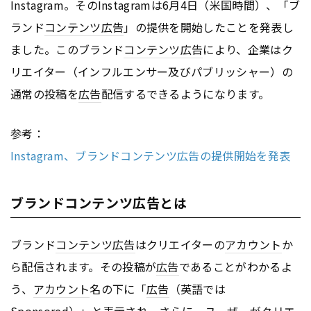
Instagram。そのInstagramは6月4日（米国時間）、「ブ
ランド
コンテンツ
広告
」の提供を開始したことを発表し
ました。このブランド
コンテンツ
広告
により、企業はク
リエイター（インフルエンサー及びパブリッシャー）の
通常の投稿を
広告
配信するできるようになります。
参考：
Instagram、ブランドコンテンツ広告の提供開始を発表
ブランドコンテンツ広告とは
ブランド
コンテンツ
広告
はクリエイターの
アカウント
か
ら配信されます。その投稿が
広告
であることがわかるよ
う、
アカウント
名の下に「
広告
（英語では
Sponsored）」と表示され、さらに、ユーザーがクリエ