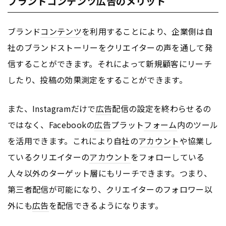
ブランドコンテンツ広告のメリット
ブランド
コンテンツ
を利用することにより、企業側は自
社のブランドストーリーをクリエイターの声を通して発
信することができます。それによって新規顧客にリーチ
したり、投稿の効果測定をすることができます。
また、Instagramだけで
広告
配信の設定を終わらせるの
ではなく、Facebookの
広告
プラット
フォーム
内のツール
を活用できます。これにより自社の
アカウント
や協業し
ているクリエイターの
アカウント
をフォローしている
人々以外のターゲット層にもリーチできます。つまり、
第三者配信が可能になり、クリエイターのフォロワー以
外にも
広告
を配信できるようになります。