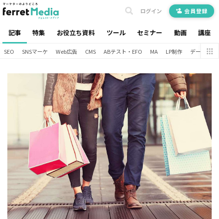
ログイン
会員登録
記事
特集
お役立ち資料
ツール
セミナー
動画
講座
SEO
SNSマーケ
Web広告
CMS
ABテスト・EFO
MA
LP制作
データ分析