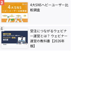
4大SNSヘビーユーザー比
較調査
受注につながるウェビナ
ー運営とは？ ウェビナー
運営の教科書【2026年
版】