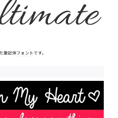
た筆記体
フォント
です。