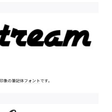
印象の筆記体
フォント
です。