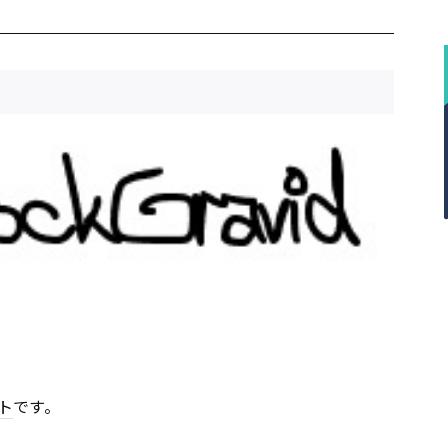
ト
です。