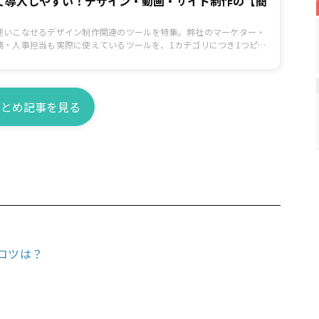
て導入しやすい！デザイン・動画・サイト制作の【簡
】
使いこなせるデザイン制作関連のツールを特集。弊社のマーケター・
務・人事担当も実際に使えているツールを、1カテゴリにつき1つピッ
介します。
まとめ記事を見る
コツは？