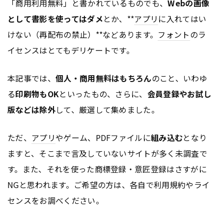
「商用利用無料」と書かれているものでも、
Webの画像
として書影を使ってはダメ
とか、**
アプリ
に入れてはい
けない（再配布の禁止）**などあります。
フォント
のラ
イセンスはとてもデリケートです。
本記事では、
個人・商用無料はもちろん
のこと、いわゆ
る
印刷物もOK
といったもの、さらに、
会員登録やお試し
版などは除外
して、厳選して集めました。
ただ、
アプリ
やゲーム、PDFファイルに
組み込む
となり
ますと、そこまで言及していないサイトが多く未調査で
す。また、それを使った商標登録・意匠登録はさすがに
NGと思われます。ご希望の方は、各自で利用規約やライ
センスをお調べください。