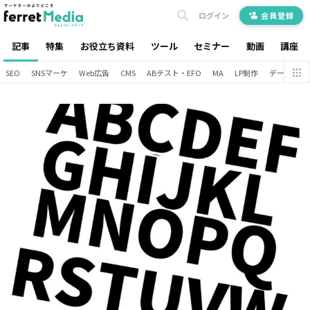
ログイン
会員登録
記事
特集
お役立ち資料
ツール
セミナー
動画
講座
SEO
SNSマーケ
Web広告
CMS
ABテスト・EFO
MA
LP制作
データ分析