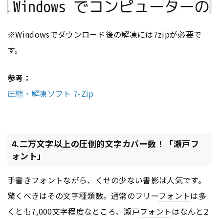
※Windowsでダウンロード後の解凍には7zipが必要で
す。
参考：
圧縮・解凍ソフト 7-Zip
4.二万文字以上の圧倒的文字カバー数！「瀬戸フ
ォント」
手書き
フォント
ながら、くせの少ない書影は人気です。
驚くべきはその文字種類数。通常のフリー
フォント
は多
くとも7,000文字程度なところ、瀬戸
フォント
はなんと2