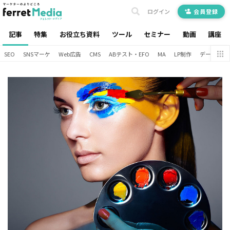
ログイン
会員登録
記事
特集
お役立ち資料
ツール
セミナー
動画
講座
SEO
SNSマーケ
Web広告
CMS
ABテスト・EFO
MA
LP制作
データ分析