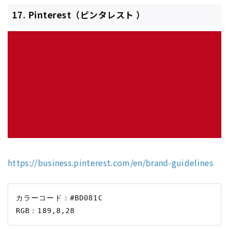
17. Pinterest（ピンタレスト ）
https://business.pinterest.com/en/brand-guidelines
カラーコード：#BD081C
