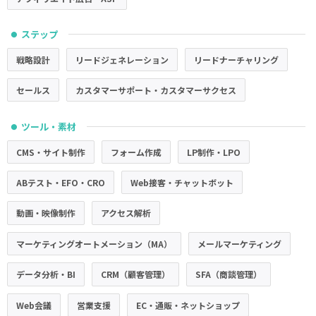
ステップ
●
戦略設計
リードジェネレーション
リードナーチャリング
セールス
カスタマーサポート・カスタマーサクセス
ツール・素材
●
CMS・サイト制作
フォーム作成
LP制作・LPO
ABテスト・EFO・CRO
Web接客・チャットボット
動画・映像制作
アクセス解析
マーケティングオートメーション（MA）
メールマーケティング
データ分析・BI
CRM（顧客管理）
SFA（商談管理）
Web会議
営業支援
EC・通販・ネットショップ