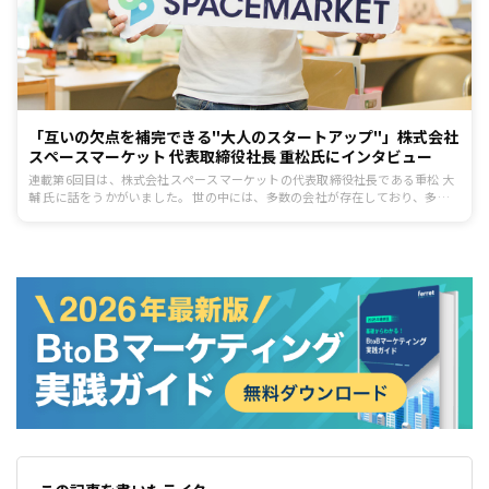
「互いの欠点を補完できる"大人のスタートアップ"」株式会社
スペースマーケット 代表取締役社長 重松氏にインタビュー
連載第6回目は、株式会社スペースマーケットの代表取締役社長である重松 大
輔 氏に話をうかがいました。 世の中には、多数の会社が存在しており、多く
のビジネスモデルプロダクトが存在しています。しかし、ビジネスモデルとプ
ロダクトの秀逸性だけでは、Product-market-fit（人が欲しがるものを作るこ
と）を達成し、ビジネスをブレークスルー（現状ある障壁を壊して大きく前進
すること）することはできません。 「ブレークスルー ＝ ビジネスモデル＋プ
ロダクト＋秘伝のレシピ」