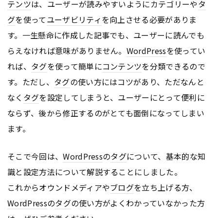
テンツ
は、ユーザーが読みやすいようにカテゴリーや
タ
グ
を使って
ユーザビリティ
を向上させる必要がありま
す。一生懸命に作成した記事でも、ユーザーに読んでも
らえなければ意味がありません。
WordPress
を使ってい
れば、
タグ
を使って簡単に
コンテンツ
を分類できるので
す。ただし、
タグ
の使い方にはコツがあり、ただなんと
なく
タグ
を設定してしまうと、ユーザーにとって便利に
ならず、後から修正するのがとても面倒になってしまい
ます。
そこで今回は、
WordPress
の
タグ
について、基本的な知
識と設定方法について解説することにしました。
これからオウンドメディアや
ブログ
を立ち上げる方、
WordPress
の
タグ
の使い方がよくわかっていなかった方