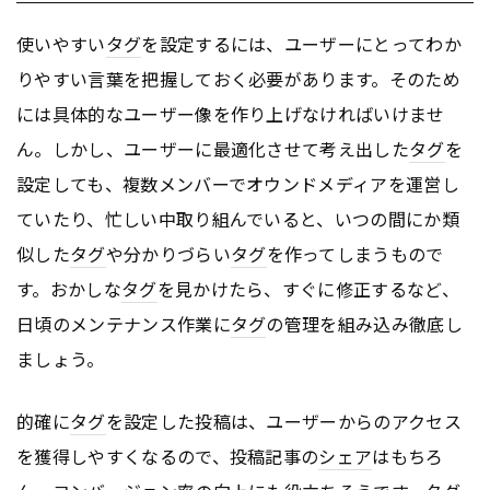
使いやすい
タグ
を設定するには、ユーザーにとってわか
りやすい言葉を把握しておく必要があります。そのため
には具体的なユーザー像を作り上げなければいけませ
ん。しかし、ユーザーに最適化させて考え出した
タグ
を
設定しても、複数メンバーでオウンドメディアを運営し
ていたり、忙しい中取り組んでいると、いつの間にか類
似した
タグ
や分かりづらい
タグ
を作ってしまうもので
す。おかしな
タグ
を見かけたら、すぐに修正するなど、
日頃のメンテナンス作業に
タグ
の管理を組み込み徹底し
ましょう。
的確に
タグ
を設定した投稿は、ユーザーからのアクセス
を獲得しやすくなるので、投稿記事の
シェア
はもちろ