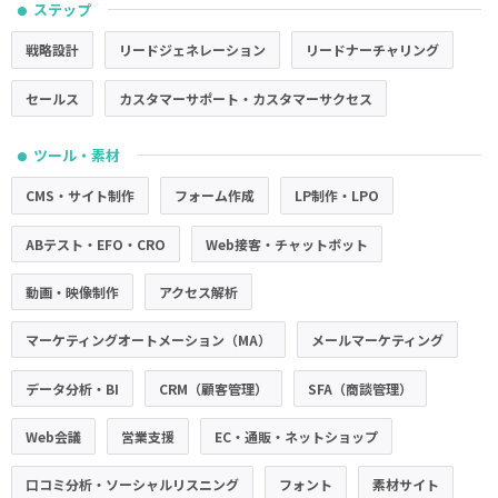
ステップ
●
戦略設計
リードジェネレーション
リードナーチャリング
セールス
カスタマーサポート・カスタマーサクセス
ツール・素材
●
CMS・サイト制作
フォーム作成
LP制作・LPO
ABテスト・EFO・CRO
Web接客・チャットボット
動画・映像制作
アクセス解析
マーケティングオートメーション（MA）
メールマーケティング
データ分析・BI
CRM（顧客管理）
SFA（商談管理）
Web会議
営業支援
EC・通販・ネットショップ
口コミ分析・ソーシャルリスニング
フォント
素材サイト