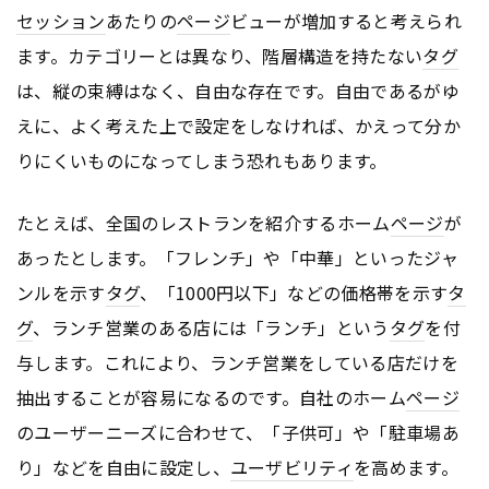
セッション
あたりの
ページ
ビューが増加すると考えられ
ます。カテゴリーとは異なり、階層構造を持たない
タグ
は、縦の束縛はなく、自由な存在です。自由であるがゆ
えに、よく考えた上で設定をしなければ、かえって分か
りにくいものになってしまう恐れもあります。
たとえば、全国のレストランを紹介するホーム
ページ
が
あったとします。「フレンチ」や「中華」といったジャ
ンルを示す
タグ
、「1000円以下」などの価格帯を示す
タ
グ
、ランチ営業のある店には「ランチ」という
タグ
を付
与します。これにより、ランチ営業をしている店だけを
抽出することが容易になるのです。自社のホーム
ページ
のユーザーニーズに合わせて、「子供可」や「駐車場あ
り」などを自由に設定し、
ユーザビリティ
を高めます。