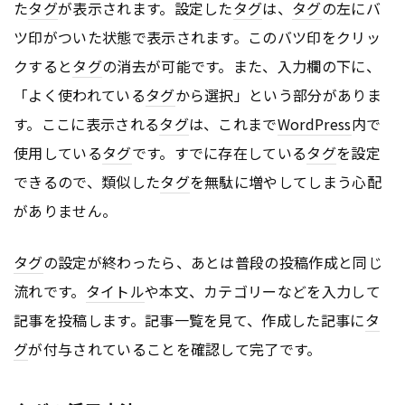
た
タグ
が表示されます。設定した
タグ
は、
タグ
の左にバ
ツ印がついた状態で表示されます。このバツ印をクリッ
クすると
タグ
の消去が可能です。また、入力欄の下に、
「よく使われている
タグ
から選択」という部分がありま
す。ここに表示される
タグ
は、これまで
WordPress
内で
使用している
タグ
です。すでに存在している
タグ
を設定
できるので、類似した
タグ
を無駄に増やしてしまう心配
がありません。
タグ
の設定が終わったら、あとは普段の投稿作成と同じ
流れです。
タイトル
や本文、カテゴリーなどを入力して
記事を投稿します。記事一覧を見て、作成した記事に
タ
グ
が付与されていることを確認して完了です。