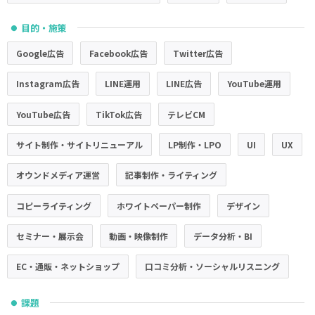
目的・施策
●
Google広告
Facebook広告
Twitter広告
Instagram広告
LINE運用
LINE広告
YouTube運用
YouTube広告
TikTok広告
テレビCM
サイト制作・サイトリニューアル
LP制作・LPO
UI
UX
オウンドメディア運営
記事制作・ライティング
コピーライティング
ホワイトペーパー制作
デザイン
セミナー・展示会
動画・映像制作
データ分析・BI
EC・通販・ネットショップ
口コミ分析・ソーシャルリスニング
課題
●