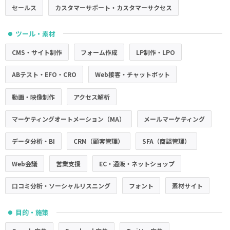
セールス
カスタマーサポート・カスタマーサクセス
ツール・素材
●
CMS・サイト制作
フォーム作成
LP制作・LPO
ABテスト・EFO・CRO
Web接客・チャットボット
動画・映像制作
アクセス解析
マーケティングオートメーション（MA）
メールマーケティング
データ分析・BI
CRM（顧客管理）
SFA（商談管理）
Web会議
営業支援
EC・通販・ネットショップ
口コミ分析・ソーシャルリスニング
フォント
素材サイト
目的・施策
●