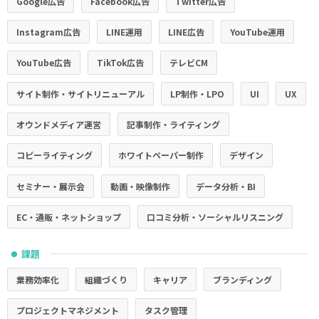
Google広告
Facebook広告
Twitter広告
Instagram広告
LINE運用
LINE広告
YouTube運用
YouTube広告
TikTok広告
テレビCM
サイト制作・サイトリニューアル
LP制作・LPO
UI
UX
オウンドメディア運営
記事制作・ライティング
コピーライティング
ホワイトペーパー制作
デザイン
セミナー・展示会
動画・映像制作
データ分析・BI
EC・通販・ネットショップ
口コミ分析・ソーシャルリスニング
課題
●
業務効率化
組織づくり
キャリア
ブランディング
プロジェクトマネジメント
タスク管理