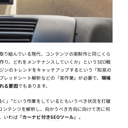
取り組んでいる現代、
コンテンツ
の実制作と同じくら
作り、どれをメンテナンスしていくか」という
SEO
戦
ジン
のトレンドをキャッチアップするという「知見の
プレッドシート解析などの「実作業」が必要で、
現場
れる要因
でもあります。
描く」*という作業をしているともいうべき状況を打破
コンテンツ
を解析し、向かうべき方向に向けて次に何
、いわば『
カーナビ付き
SEO
ツール
』。