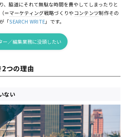
り、脇道にそれて無駄な時間を費やしてしまったりと
（＝
マーケティング
戦略づくりや
コンテンツ
制作その
が「
SEARCH WRITE
」です。
ター／編集業務に没頭したい
べき2つの理由
いない