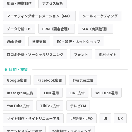
動画・映像制作
アクセス解析
マーケティングオートメーション（MA）
メールマーケティング
データ分析・BI
CRM（顧客管理）
SFA（商談管理）
Web会議
営業支援
EC・通販・ネットショップ
口コミ分析・ソーシャルリスニング
フォント
素材サイト
目的・施策
●
Google広告
Facebook広告
Twitter広告
Instagram広告
LINE運用
LINE広告
YouTube運用
YouTube広告
TikTok広告
テレビCM
サイト制作・サイトリニューアル
LP制作・LPO
UI
UX
オウンドメディア運営
記事制作・ライティング