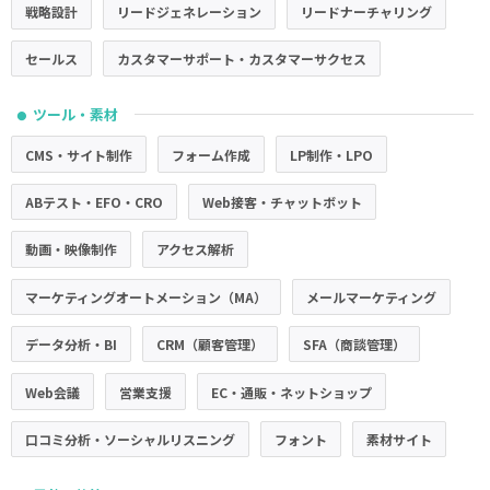
戦略設計
リードジェネレーション
リードナーチャリング
セールス
カスタマーサポート・カスタマーサクセス
ツール・素材
●
CMS・サイト制作
フォーム作成
LP制作・LPO
ABテスト・EFO・CRO
Web接客・チャットボット
動画・映像制作
アクセス解析
マーケティングオートメーション（MA）
メールマーケティング
データ分析・BI
CRM（顧客管理）
SFA（商談管理）
Web会議
営業支援
EC・通販・ネットショップ
口コミ分析・ソーシャルリスニング
フォント
素材サイト