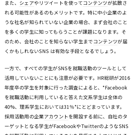
また、
シェア
やリツイートを使って
コンテンツ
が拡散さ
れる可能性があるのもメリットです。特に中小企業のよ
うな社名が知られていない企業の場合、まず会社のこと
を多くの学生に知ってもらうことが課題になります。そ
のため、会社のことを知らない学生まで
コンテンツ
が届
くかもしれないSNS は有効な手段となるでしょう。
一方で、すべての学生がSNSを就職活動のツールとして
活用していないことにも注意が必要です。HR総研が2016
年度卒の学生を対象に行った調査によると、*Facebook
を就職活動に利用していると答えた文系学生は全体の
40%、理系学生においては31％*にとどまっています。
採用活動用の企業
アカウント
を開設する前に、自社のタ
ーゲットとなる学生がFacebookや
Twitter
のようなSNS