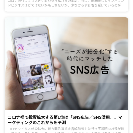
コロナ流行により大きく変わった私たちの生活。特に、観光業などインバウン
ドビジネスほどではないかもしれないが、少なからず影響を受けているのがフ
ァッションやコスメ業界です。国内外の企業の動向を見ながら、これからのフ
ァッション・コスメ業界の生き残り戦略、販売戦略について見ていきましょ
う。
コロナ禍で投資拡大する第1位は「SNS広告／SNS活用」。マ
ーケティングのこれからを予測
コロナウイルス感染拡大に伴う緊急事態宣言解除後も先行き不透明な状況が続