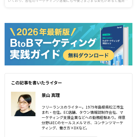
いており、各社のマーケティング活動にも今後さまざまな変化があると推測さ
れています。マーケティング責任者・担当者を対象とした2020年5月実施のア
ンケート調査の結果では、アフターコロナで投資拡大予定施策の1位が「SNS
活用・SNS広告」という結果に。 この記事では、マーケターはこれからの時
代、何に注力していくのか、要因や背景を深掘りしていきます。
この記事を書いたライター
景山 真理
フリーランスのライター。1979年島根県松江市生
まれ・在住。EC店舗、タウン情報誌制作会社、マ
ーケティング支援企業などへの勤務経験あり。得意
分野はECのセールスメルマガ、コンテンツマーケ
ティング、働き方×DXなど。