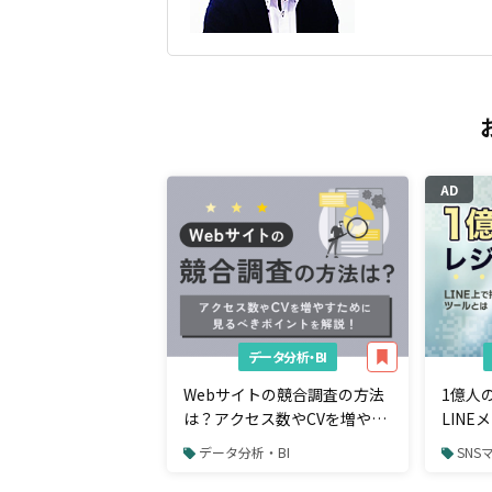
AD
データ分析・BI
Webサイトの競合調査の方法
1億人
は？アクセス数やCVを増やす
LIN
ために見るべきポイント
から購
データ分析・BI
SNS
るツー