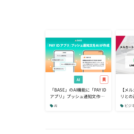
AI
「BASE」のAI機能に「PAY ID
【メル
アプリ」プッシュ通知文作成
リとの
機能を追加
を加速
AI
ビジネ