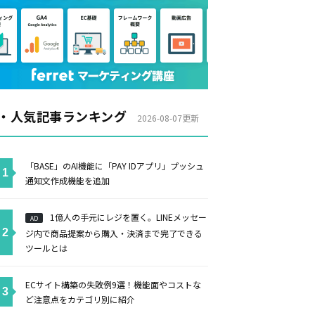
・人気記事ランキング
2026-08-07更新
「BASE」のAI機能に「PAY IDアプリ」プッシュ
通知文作成機能を追加
1億人の手元にレジを置く。LINEメッセー
AD
ジ内で商品提案から購入・決済まで完了できる
ツールとは
ECサイト構築の失敗例9選！機能面やコストな
ど注意点をカテゴリ別に紹介