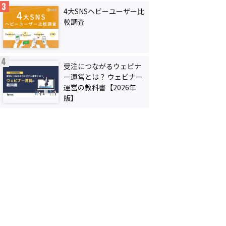
4大SNSヘビーユーザー比
較調査
受注につながるウェビナ
ー運営とは？ ウェビナー
運営の教科書【2026年
版】