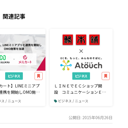
関連記事
ビジネス
ビジネス
カート】LINEミニアプ
ＬＩＮＥでＥＣショップ開
連携を開始しOMO施策
設 コミュニケーションＥＣ
アプリ「Ａｔｏｕｃｈ」で９
ス / ニュース
ビジネス / ニュース
４件の注文獲得 アジ・サバ
刺身の業務用加工品国内トッ
プシェア 株式会社ジャパンシ
公開日: 2015年06月26日
ーフーズ様の事例公開