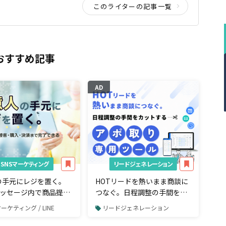
このライターの記事一覧
おすすめ記事
AD
SNSマーケティング
リードジェネレーション
の手元にレジを置く。
HOTリードを熱いまま商談に
Eメッセージ内で商品提案
つなぐ。日程調整の手間をカ
入・決済まで完了でき
ットする「アポ取り専用」ツ
マーケティング / LINE
リードジェネレーション
ルとは
ール