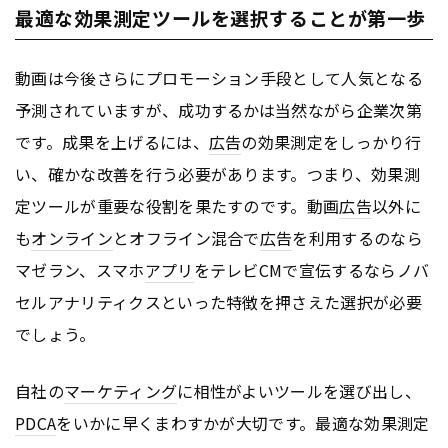
最適な効果測定ツールを選択することが第一歩
動画は今後さらにプロモーション手段として人気となる
予測されていますが、成功するかは当然ながら企業次第
です。成果を上げるには、
広告
の効果測定をしっかり行
い、確かな改善を行う必要があります。つまり、効果測
定ツールが重要な役割を果たすのです。動画
広告
以外に
も
オンライン
とオフライン混合で
広告
を利用するのなら
マゼラン、スマホ
アプリ
をテレビCMで宣伝するならノバ
セルアナリティクスといった特徴を押さえた選択が必要
でしょう。
自社の
マーケティング
に相性がよいツールを選び出し、
PDCA
をいかに早くまわすかが大切です。最適な効果測定