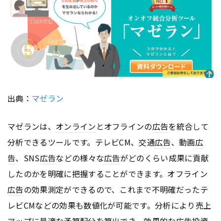
出典：
マゼラン
マゼランは、
オンライン
とオフラインの
広告
を統合して
分析できるツールです。テレビCM、交通
広告
、動画
広
告
、SNS
広告
などの様々な
広告
がどのくらい成果に貢献
したのかを明確に把握することができます。オフライン
広告
の効果測定ができるので、これまで不明確だったテ
レビCMなどの効果も数値化が可能です。分析により売上
アップに最適な予算配分を算出でき、効果的な
広告
投資