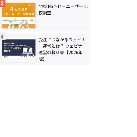
4大SNSヘビーユーザー比
較調査
受注につながるウェビナ
ー運営とは？ ウェビナー
運営の教科書【2026年
版】