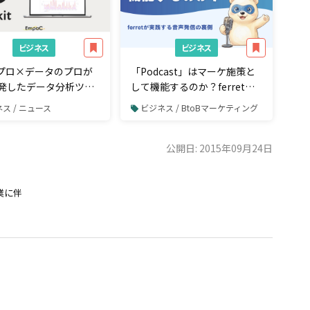
ビジネス
ビジネス
のプロ×データのプロが
「Podcast」はマーケ施策と
発したデータ分析ツー
して機能するのか？ferretが
t kit」正式リリース
実践する音声発信の裏側
ス / ニュース
ビジネス / BtoBマーケティング
公開日: 2015年09月24日
業に伴