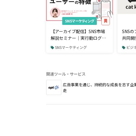
SNSマーケティング
【アーカイブ配信】SNS市場
SNS
解説セミナー｜実行動ログか
共同開
ら見るSNS勢力図の現在とユ
ル「ca
SNSマーケティング
ビジネ
ーザーの特徴を徹底解説
関連ツール・サービス
広告事業を通じ、持続的な成長を志す企
走