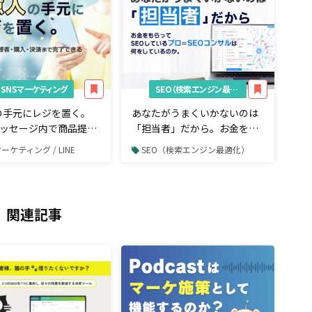
SNSマーケティング
SEO（検索エンジン最適化）
の手元にレジを置く。
あなたがうまくいかないのは
Eメッセージ内で商品提案
「担当者」だから。お金をも
入・決済まで完了でき
らってSEOしているプロ＝
マーケティング / LINE
SEO（検索エンジン最適化）
ルとは
SEOコンサルは何をしている
のか。
関連記事