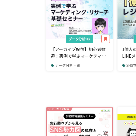
データ分析・BI
【アーカイブ配信】初心者歓
1億人
迎！実例で学ぶマーケティン
LIN
グ・リサーチ基礎セミナー
から購
データ分析・BI
SNS
るツー