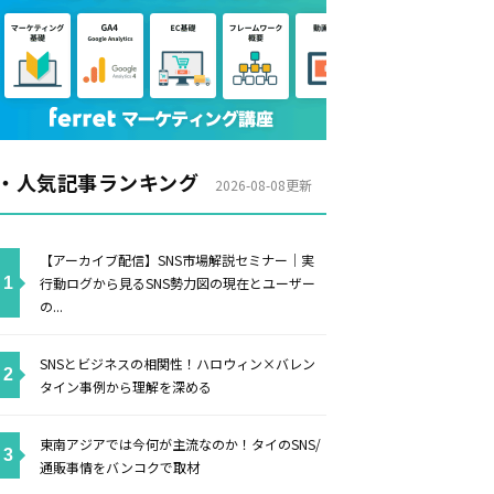
・人気記事ランキング
2026-08-08更新
【アーカイブ配信】SNS市場解説セミナー｜実
行動ログから見るSNS勢力図の現在とユーザー
の...
SNSとビジネスの相関性！ハロウィン×バレン
タイン事例から理解を深める
東南アジアでは今何が主流なのか！タイのSNS/
通販事情をバンコクで取材