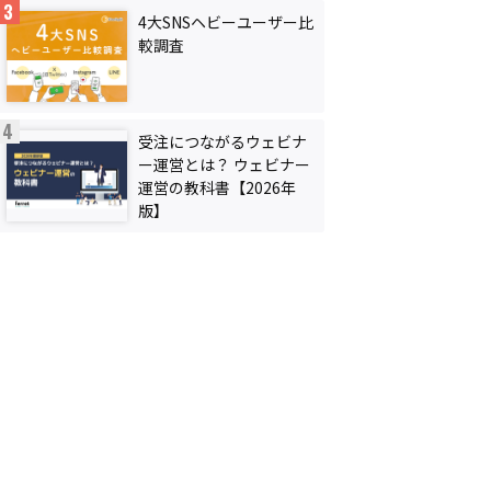
4大SNSヘビーユーザー比
較調査
受注につながるウェビナ
ー運営とは？ ウェビナー
運営の教科書【2026年
版】