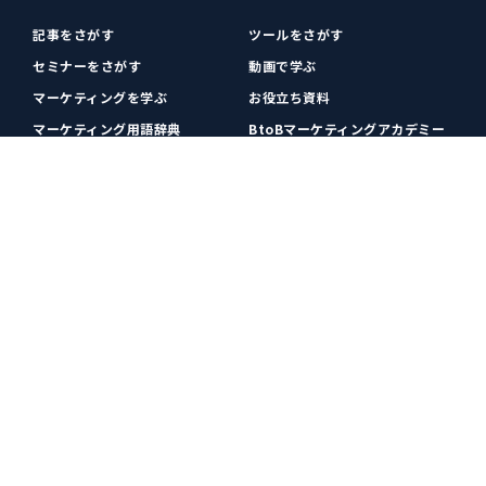
記事をさがす
ツールをさがす
セミナーをさがす
動画で学ぶ
マーケティングを学ぶ
お役立ち資料
マーケティング用語辞典
BtoBマーケティングアカデミー
各種お問い合わせ
利用規約
プライバシーポリシー
クッキーポリシー
運営会社
広告掲載
プレスリリース
無料会員登録
広告掲載
更新情報や関連ニュースをチェック