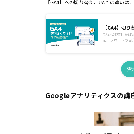
【GA4】への切り替え、UAとの違いは
【GA4】切
GA4へ移管したば
法、レポートの見
資
Googleアナリティクスの