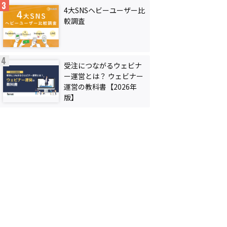
4大SNSヘビーユーザー比
較調査
受注につながるウェビナ
ー運営とは？ ウェビナー
運営の教科書【2026年
版】