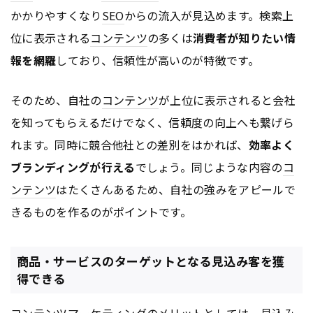
かかりやすくなり
SEO
からの流入が見込めます。検索上
位に表示される
コンテンツ
の多くは
消費者が知りたい情
報を網羅
しており、信頼性が高いのが特徴です。
そのため、自社の
コンテンツ
が上位に表示されると会社
を知ってもらえるだけでなく、信頼度の向上へも繋げら
れます。同時に競合他社との差別をはかれば、
効率よく
ブランディングが行える
でしょう。同じような内容の
コ
ンテンツ
はたくさんあるため、自社の強みをアピールで
きるものを作るのがポイントです。
商品・サービスのターゲットとなる見込み客を獲
得できる
コンテンツ
マーケティング
のメリットとしては、見込み