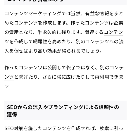
コンテンツ
マーケティング
では当然、有益な情報をまと
めた
コンテンツ
を作成します。作った
コンテンツ
は企業
の資産となり、半永久的に残ります。関連する
コンテン
ツ
を作成して網羅性を高めたり、別の
コンテンツ
への流
入を促せばより高い効果が得られるでしょう。
作った
コンテンツ
は公開して終了ではなく、別の
コンテ
ンツ
と繋げたり、さらに横に広げたりして再利用できま
す。
SEOからの流入やブランディングによる信頼性の
獲得
SEO
対策を施した
コンテンツ
を作成すれば、検索に引っ