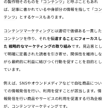
の製作物そのものを「
コンテンツ
」と呼ぶこともあれ
ば、記事に書かれている中身部分の情報を指して「
コン
テンツ
」とするケースもあります。
コンテンツ
マーケティング
とは適切で価値ある一貫した
コンテンツ
を作り、それを
伝達することにフォーカスし
た 戦略的な
マーケティング
の取り組み
です。見込客とし
て明確に定義された読者を引き寄せ、関係性を維持しな
がら最終的に利益に結びつく行動を促すことを目的とし
ています。
例えば、SNSやオウンドメディアなどで自社商品につい
ての情報発信を行い、利用を促すことが該当します。情
報発信を行い商品やサービスの利用を促進する行為全般
が、
コンテンツ
マーケティング
です。