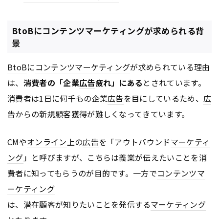
BtoBにコンテンツマーケティングが求められる背
景
BtoB
に
コンテンツ
マーケティング
が求められている理由
は、
消費者の「企業
広告
疲れ」にある
とされています。
消費者は1日に何千もの企業
広告
を目にしているため、
広
告
からの新規顧客獲得が難しくなってきています。
CMや
オンライン
上の
広告
を「アウトバウンド
マーケティ
ング
」と呼びますが、こちらは義業が伝えたいことを消
費者に知ってもらうのが目的です。一方で
コンテンツ
マ
ーケティング
は、潜在顧客が知りたいことを発信する
マーケティング