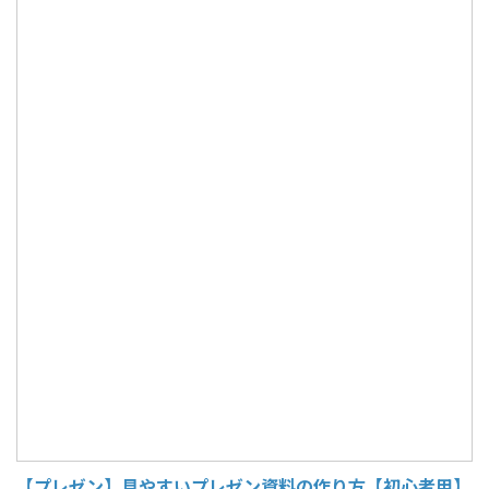
【プレゼン】見やすいプレゼン資料の作り方【初心者用】