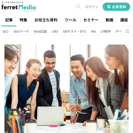
ログイン
会員登録
記事
特集
お役立ち資料
ツール
セミナー
動画
講座
SEO
SNSマーケ
Web広告
CMS
ABテスト・EFO
MA
LP制作
データ分析