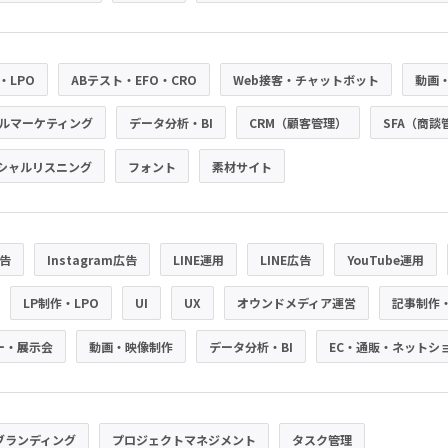
・LPO
ABテスト・EFO・CRO
Web接客・チャットボット
動画
ルマーケティング
データ分析・BI
CRM（顧客管理）
SFA（商談
シャルリスニング
フォント
素材サイト
広告
Instagram広告
LINE運用
LINE広告
YouTube運用
LP制作・LPO
UI
UX
オウンドメディア運営
記事制作
ー・展示会
動画・映像制作
データ分析・BI
EC・通販・ネットシ
ブランディング
プロジェクトマネジメント
タスク管理