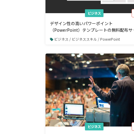
ビジネス
デザイン性の高いパワーポイント
（PowerPoint）テンプレートの無料配布サ
ト19選！プレゼンやレポート資料に活用し
ビジネス / ビジネススキル / PowerPoint
う！
ビジネス