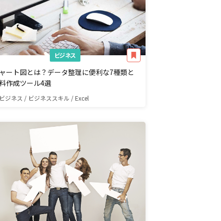
ビジネス
ャート図とは？データ整理に便利な7種類と
料作成ツール4選
ビジネス / ビジネススキル / Excel