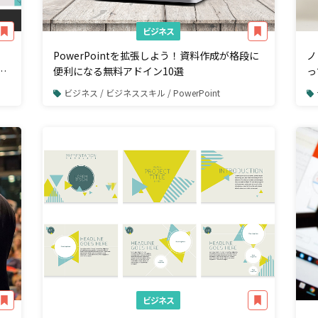
ビジネス
PowerPointを拡張しよう！資料作成が格段に
ノ
イ
便利になる無料アドイン10選
っ
よ
ビジネス / ビジネススキル / PowerPoint
ビジネス