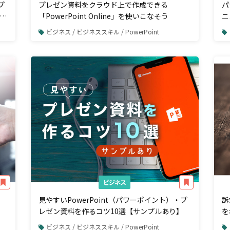
プ
プレゼン資料をクラウド上で作成できる
パ
く
「PowerPoint Online」を使いこなそう
ニ
知
ビジネス / ビジネススキル / PowerPoint
ビジネス
見やすいPowerPoint（パワーポイント）・プ
訴
レゼン資料を作るコツ10選【サンプルあり】
を
ビジネス / ビジネススキル / PowerPoint