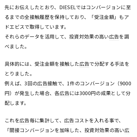
先にお伝えしたとおり、DIESELではコンバージョンに至
るまでの全接触履歴を保持しており、「受注金額」もア
ドエビスで取得しています。
それらのデータを活用して、投資対効果の高い
広告
を調
べました。
具体的には、受注金額を接触した
広告
で分配する手法を
とりました。
例えば、3回の
広告
接触で、1件のコンバージョン（9000
円）が発生した場合、各
広告
には3000円の成果として分
配します。
これを
広告
毎に集計して、
広告
コストを入れる事で、
「間接コンバージョンを加味した、投資対効果の高い
広