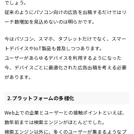
でしょう。
従来のようにパソコン向けの
広告
を出稿するだけではリ
ーチ数増加を見込めないのは明らかです。
今はパソコン、スマホ、
タブレット
だけでなく、スマー
ト
デバイス
やIoT製品も普及しつつあります。
ユーザーがあらゆる
デバイス
を利用するようになった
今、
デバイス
ごとに最適化された
広告
出稿を考える必要
があります。
2.プラットフォームの多様化
Web上での企業とユーザーとの接触ポイントといえば、
数年前までは
検索エンジン
がほとんどでした。
検索エンジン
以外に、多くのユーザーが集まるようなプ