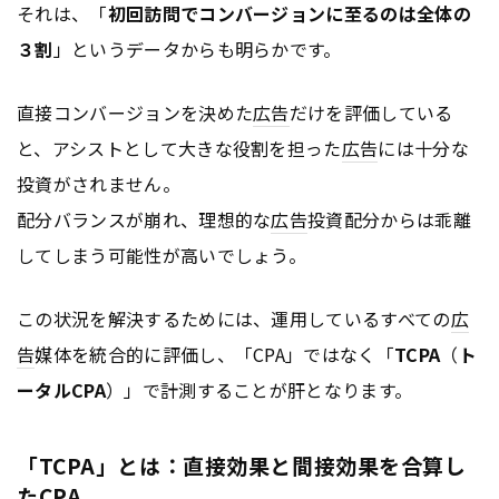
それは、「
初回訪問でコンバージョンに至るのは全体の
３割
」というデータからも明らかです。
直接コンバージョンを決めた
広告
だけを評価している
と、アシストとして大きな役割を担った
広告
には十分な
投資がされません。
配分バランスが崩れ、理想的な
広告
投資配分からは乖離
してしまう可能性が高いでしょう。
この状況を解決するためには、運用しているすべての
広
告
媒体を統合的に評価し、「CPA」ではなく「
TCPA
（
ト
ータルCPA
）」で計測することが肝となります。
「TCPA」とは：直接効果と間接効果を合算し
たCPA