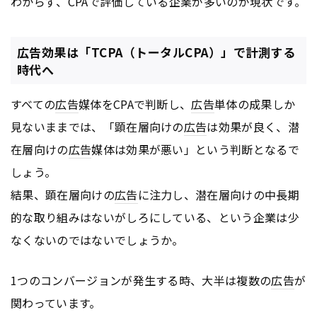
わからず、CPAで評価している企業が多いのが現状です。
広告効果は「TCPA（トータルCPA）」で計測する
時代へ
すべての
広告
媒体をCPAで判断し、
広告
単体の成果しか
見ないままでは、「顕在層向けの
広告
は効果が良く、潜
在層向けの
広告
媒体は効果が悪い」という判断となるで
しょう。
結果、顕在層向けの
広告
に注力し、潜在層向けの中長期
的な取り組みはないがしろにしている、という企業は少
なくないのではないでしょうか。
1つのコンバージョンが発生する時、大半は複数の
広告
が
関わっています。