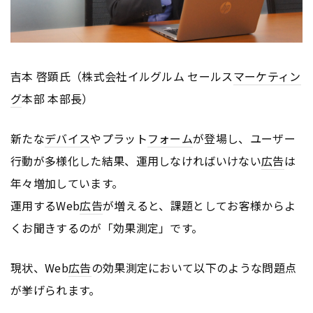
吉本 啓顕氏（株式会社イルグルム セールス
マーケティン
グ
本部 本部⻑）
新たな
デバイス
やプラット
フォーム
が登場し、ユーザー
行動が多様化した結果、運用しなければいけない
広告
は
年々増加しています。
運用するWeb
広告
が増えると、課題としてお客様からよ
くお聞きするのが「効果測定」です。
現状、Web
広告
の効果測定において以下のような問題点
が挙げられます。