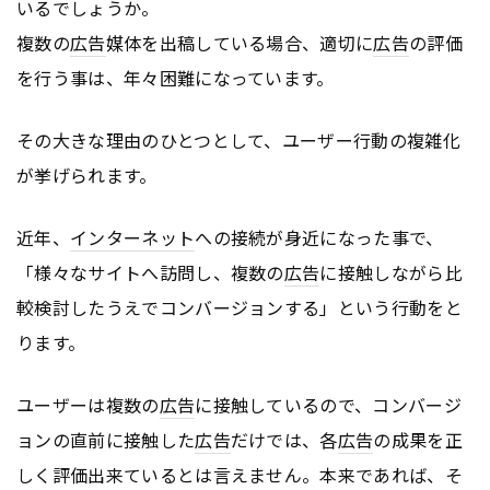
いるでしょうか。
複数の
広告
媒体を出稿している場合、適切に
広告
の評価
を行う事は、年々困難になっています。
その大きな理由のひとつとして、ユーザー行動の複雑化
が挙げられます。
近年、
インターネット
への接続が身近になった事で、
「様々なサイトへ訪問し、複数の
広告
に接触しながら比
較検討したうえでコンバージョンする」という行動をと
ります。
ユーザーは複数の
広告
に接触しているので、コンバージ
ョンの直前に接触した
広告
だけでは、各
広告
の成果を正
しく評価出来ているとは言えません。本来であれば、そ