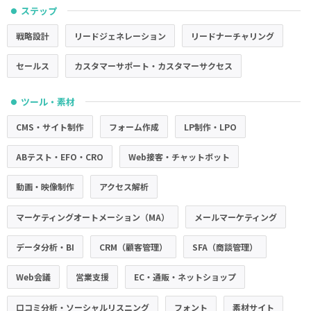
ステップ
●
戦略設計
リードジェネレーション
リードナーチャリング
セールス
カスタマーサポート・カスタマーサクセス
ツール・素材
●
CMS・サイト制作
フォーム作成
LP制作・LPO
ABテスト・EFO・CRO
Web接客・チャットボット
動画・映像制作
アクセス解析
マーケティングオートメーション（MA）
メールマーケティング
データ分析・BI
CRM（顧客管理）
SFA（商談管理）
Web会議
営業支援
EC・通販・ネットショップ
口コミ分析・ソーシャルリスニング
フォント
素材サイト