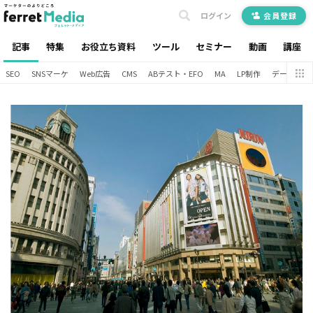
ログイン
会員登録
記事
特集
お役立ち資料
ツール
セミナー
動画
講座
SEO
SNSマーケ
Web広告
CMS
ABテスト・EFO
MA
LP制作
データ分析