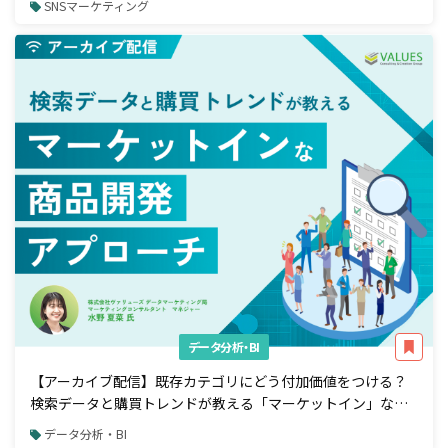
SNSマーケティング
データ分析・BI
【アーカイブ配信】既存カテゴリにどう付加価値をつける？
検索データと購買トレンドが教える「マーケットイン」な商
品開発アプローチ
データ分析・BI