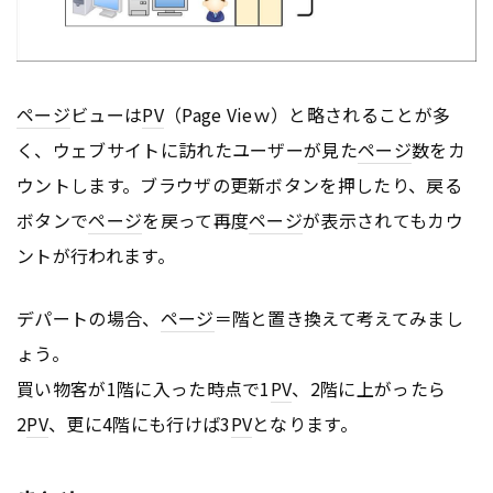
ページ
ビューは
PV
（Page Vieｗ）と略されることが多
く、ウェブサイトに訪れたユーザーが見た
ページ
数をカ
ウントします。ブラウザの更新ボタンを押したり、戻る
ボタンで
ページ
を戻って再度
ページ
が表示されてもカウ
ントが行われます。
デパートの場合、
ページ
＝階と置き換えて考えてみまし
ょう。
買い物客が1階に入った時点で1
PV
、2階に上がったら
2
PV
、更に4階にも行けば3
PV
となります。