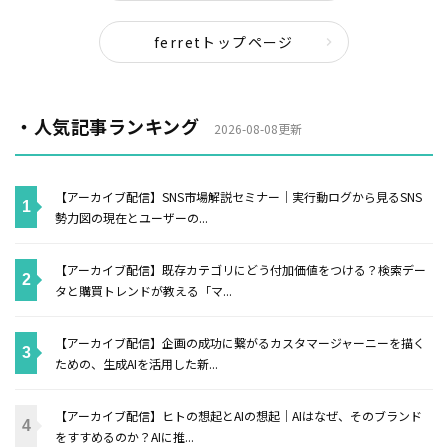
ferretトップページ
・人気記事ランキング
2026-08-08更新
【アーカイブ配信】SNS市場解説セミナー｜実行動ログから見るSNS
勢力図の現在とユーザーの...
【アーカイブ配信】既存カテゴリにどう付加価値をつける？検索デー
タと購買トレンドが教える「マ...
【アーカイブ配信】企画の成功に繋がるカスタマージャーニーを描く
ための、生成AIを活用した新...
【アーカイブ配信】ヒトの想起とAIの想起｜AIはなぜ、そのブランド
をすすめるのか？AIに推...