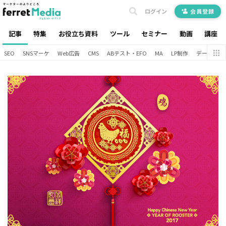
ログイン
会員登録
記事
特集
お役立ち資料
ツール
セミナー
動画
講座
SEO
SNSマーケ
Web広告
CMS
ABテスト・EFO
MA
LP制作
データ分析