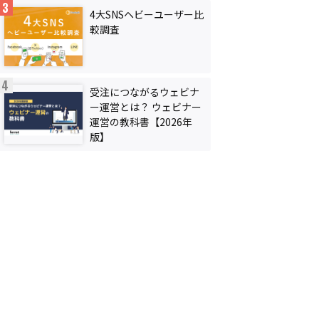
4大SNSヘビーユーザー比
較調査
受注につながるウェビナ
ー運営とは？ ウェビナー
運営の教科書【2026年
版】