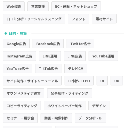
Web会議
営業支援
EC・通販・ネットショップ
口コミ分析・ソーシャルリスニング
フォント
素材サイト
目的・施策
●
Google広告
Facebook広告
Twitter広告
Instagram広告
LINE運用
LINE広告
YouTube運用
YouTube広告
TikTok広告
テレビCM
サイト制作・サイトリニューアル
LP制作・LPO
UI
UX
オウンドメディア運営
記事制作・ライティング
コピーライティング
ホワイトペーパー制作
デザイン
セミナー・展示会
動画・映像制作
データ分析・BI