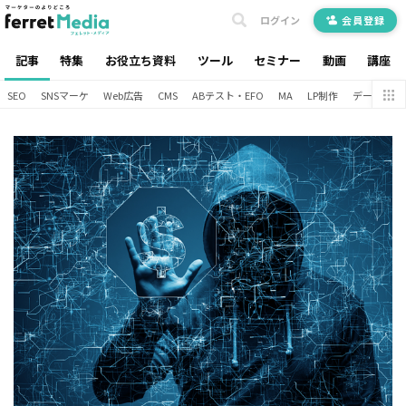
ログイン
会員登録
記事
特集
お役立ち資料
ツール
セミナー
動画
講座
SEO
SNSマーケ
Web広告
CMS
ABテスト・EFO
MA
LP制作
データ分析