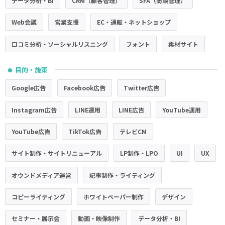
データ分析・BI
CRM（顧客管理）
SFA（商談管理）
Web会議
営業支援
EC・通販・ネットショップ
口コミ分析・ソーシャルリスニング
フォント
素材サイト
目的・施策
●
Google広告
Facebook広告
Twitter広告
Instagram広告
LINE運用
LINE広告
YouTube運用
YouTube広告
TikTok広告
テレビCM
サイト制作・サイトリニューアル
LP制作・LPO
UI
UX
オウンドメディア運営
記事制作・ライティング
コピーライティング
ホワイトペーパー制作
デザイン
セミナー・展示会
動画・映像制作
データ分析・BI