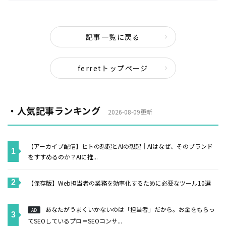
記事一覧に戻る
ferretトップページ
・人気記事ランキング
2026-08-09更新
【アーカイブ配信】ヒトの想起とAIの想起｜AIはなぜ、そのブランド
をすすめるのか？AIに推...
【保存版】Web担当者の業務を効率化するために必要なツール10選
あなたがうまくいかないのは「担当者」だから。お金をもらっ
AD
てSEOしているプロ＝SEOコンサ...