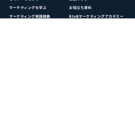
マーケティングを学ぶ
お役立ち資料
マーケティング用語辞典
BtoBマーケティングアカデミー
各種お問い合わせ
利用規約
プライバシーポリシー
クッキーポリシー
運営会社
広告掲載
プレスリリース
無料会員登録
広告掲載
更新情報や関連ニュースをチェック