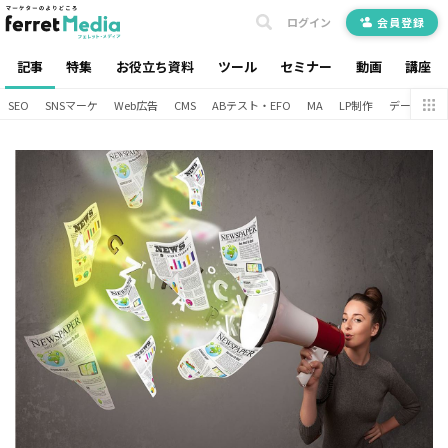
ログイン
会員登録
記事
特集
お役立ち資料
ツール
セミナー
動画
講座
SEO
SNSマーケ
Web広告
CMS
ABテスト・EFO
MA
LP制作
データ分析