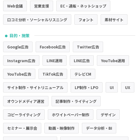
Web会議
営業支援
EC・通販・ネットショップ
口コミ分析・ソーシャルリスニング
フォント
素材サイト
目的・施策
●
Google広告
Facebook広告
Twitter広告
Instagram広告
LINE運用
LINE広告
YouTube運用
YouTube広告
TikTok広告
テレビCM
サイト制作・サイトリニューアル
LP制作・LPO
UI
UX
オウンドメディア運営
記事制作・ライティング
コピーライティング
ホワイトペーパー制作
デザイン
セミナー・展示会
動画・映像制作
データ分析・BI