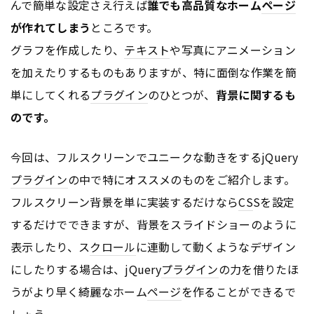
んで簡単な設定さえ行えば
誰でも高品質なホーム
ページ
が作れてしまう
ところです。
グラフを作成したり、
テキスト
や写真にアニメーション
を加えたりするものもありますが、特に面倒な作業を簡
単にしてくれる
プラグイン
のひとつが、
背景に関するも
のです。
今回は、フルスクリーンでユニークな動きをするjQuery
プラグイン
の中で特にオススメのものをご紹介します。
フルスクリーン背景を単に実装するだけなら
CS
Sを設定
するだけでできますが、背景をスライドショーのように
表示したり、ス
クロール
に連動して動くようなデザイン
にしたりする場合は、jQuery
プラグイン
の力を借りたほ
うがより早く綺麗なホーム
ページ
を作ることができるで
しょう。