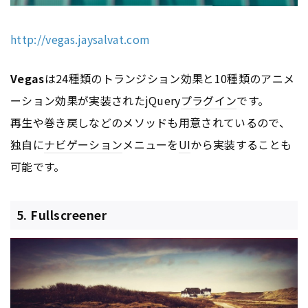
http://vegas.jaysalvat.com
Vegas
は24種類のトランジション効果と10種類のアニメ
ーション効果が実装されたjQuery
プラグイン
です。
再生や巻き戻しなどのメソッドも用意されているので、
独自に
ナビゲーション
メニューを
UI
から実装することも
可能です。
5. Fullscreener