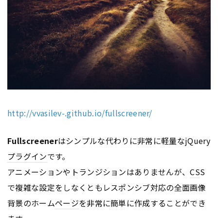
http://vvasilev-.github.io/fullscreener/
Fullscreener
はシンプルな代わりに非常に軽量なjQuery
プラグイン
です。
アニメーションやトランジションはありませんが、
CS
S
で複雑な設定をしなくともレスポンシブ対応の全面画像
背景のホーム
ページ
を非常に簡単に作成することができ